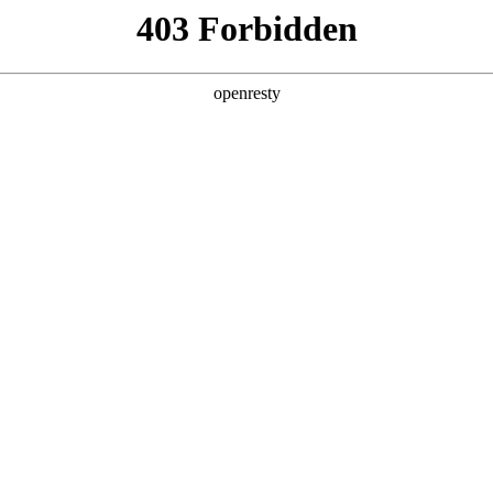
，助力企业
预期
用弱，决策效率被拖垮
顿